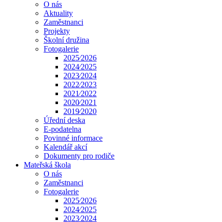
O nás
Aktuality
Zaměstnanci
Projekty
Školní družina
Fotogalerie
2025⁄2026
2024⁄2025
2023⁄2024
2022⁄2023
2021⁄2022
2020⁄2021
2019⁄2020
Úřední deska
E-podatelna
Povinné informace
Kalendář akcí
Dokumenty pro rodiče
Mateřská škola
O nás
Zaměstnanci
Fotogalerie
2025⁄2026
2024⁄2025
2023⁄2024