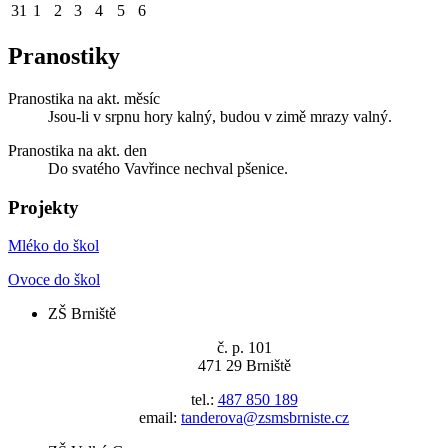
31
1
2
3
4
5
6
Pranostiky
Pranostika na akt. měsíc
Jsou-li v srpnu hory kalný, budou v zimě mrazy valný.
Pranostika na akt. den
Do svatého Vavřince nechval pšenice.
Projekty
Mléko do škol
Ovoce do škol
ZŠ Brniště
č. p. 101
471 29 Brniště
tel.:
487 850 189
email:
tanderova@zsmsbrniste.cz