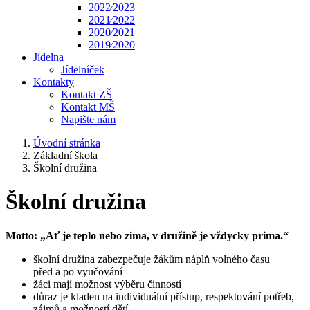
2022⁄2023
2021⁄2022
2020⁄2021
2019⁄2020
Jídelna
Jídelníček
Kontakty
Kontakt ZŠ
Kontakt MŠ
Napište nám
Úvodní stránka
Základní škola
Školní družina
Školní družina
Motto: „Ať je teplo nebo zima, v družině je vždycky prima.“
školní družina zabezpečuje žákům náplň volného času
před a po vyučování
žáci mají možnost výběru činností
důraz je kladen na individuální přístup, respektování potřeb,
zájmů a možností dětí