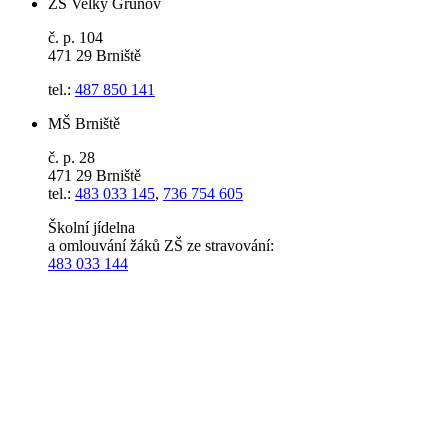
ZŠ Velký Grunov
č. p. 104
471 29 Brniště
tel.:
487 850 141
MŠ Brniště
č. p. 28
471 29 Brniště
tel.:
483 033 145
,
736 754 605
Školní jídelna
a omlouvání žáků ZŠ ze stravování:
483 033 144