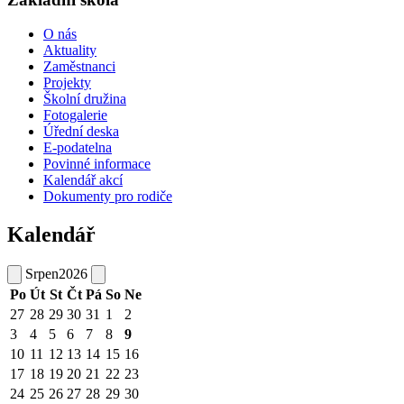
O nás
Aktuality
Zaměstnanci
Projekty
Školní družina
Fotogalerie
Úřední deska
E-podatelna
Povinné informace
Kalendář akcí
Dokumenty pro rodiče
Kalendář
Srpen
2026
Po
Út
St
Čt
Pá
So
Ne
27
28
29
30
31
1
2
3
4
5
6
7
8
9
10
11
12
13
14
15
16
17
18
19
20
21
22
23
24
25
26
27
28
29
30