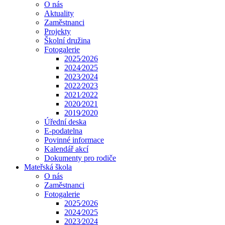
O nás
Aktuality
Zaměstnanci
Projekty
Školní družina
Fotogalerie
2025⁄2026
2024⁄2025
2023⁄2024
2022⁄2023
2021⁄2022
2020⁄2021
2019⁄2020
Úřední deska
E-podatelna
Povinné informace
Kalendář akcí
Dokumenty pro rodiče
Mateřská škola
O nás
Zaměstnanci
Fotogalerie
2025⁄2026
2024⁄2025
2023⁄2024