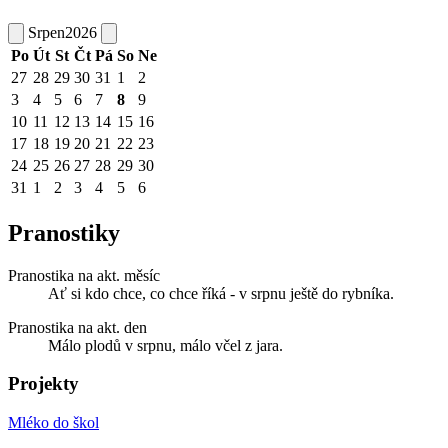
Srpen
2026
Po
Út
St
Čt
Pá
So
Ne
27
28
29
30
31
1
2
3
4
5
6
7
8
9
10
11
12
13
14
15
16
17
18
19
20
21
22
23
24
25
26
27
28
29
30
31
1
2
3
4
5
6
Pranostiky
Pranostika na akt. měsíc
Ať si kdo chce, co chce říká - v srpnu ještě do rybníka.
Pranostika na akt. den
Málo plodů v srpnu, málo včel z jara.
Projekty
Mléko do škol