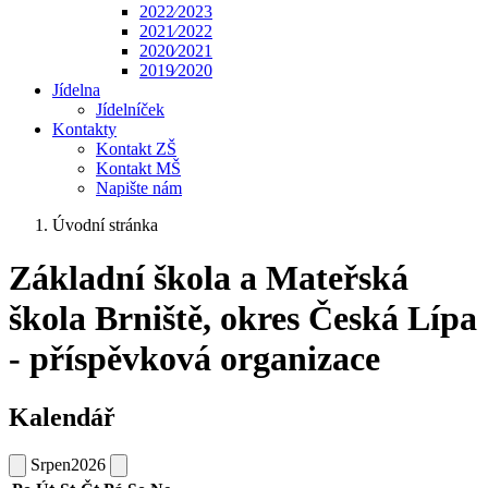
2022⁄2023
2021⁄2022
2020⁄2021
2019⁄2020
Jídelna
Jídelníček
Kontakty
Kontakt ZŠ
Kontakt MŠ
Napište nám
Úvodní stránka
Základní škola a Mateřská
škola Brniště, okres Česká Lípa
- příspěvková organizace
Kalendář
Srpen
2026