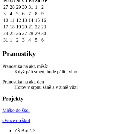
Po
Út
St
Čt
Pá
So
Ne
27
28
29
30
31
1
2
3
4
5
6
7
8
9
10
11
12
13
14
15
16
17
18
19
20
21
22
23
24
25
26
27
28
29
30
31
1
2
3
4
5
6
Pranostiky
Pranostika na akt. měsíc
Když pálí srpen, bude pálit i víno.
Pranostika na akt. den
Hotov v srpnu sáně a v zimě vůz!
Projekty
Mléko do škol
Ovoce do škol
ZŠ Brniště