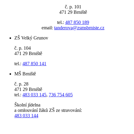
č. p. 101
471 29 Brniště
tel.:
487 850 189
email:
tanderova@zsmsbrniste.cz
ZŠ Velký Grunov
č. p. 104
471 29 Brniště
tel.:
487 850 141
MŠ Brniště
č. p. 28
471 29 Brniště
tel.:
483 033 145
,
736 754 605
Školní jídelna
a omlouvání žáků ZŠ ze stravování:
483 033 144