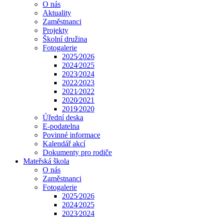
O nás
Aktuality
Zaměstnanci
Projekty
Školní družina
Fotogalerie
2025⁄2026
2024⁄2025
2023⁄2024
2022⁄2023
2021⁄2022
2020⁄2021
2019⁄2020
Úřední deska
E-podatelna
Povinné informace
Kalendář akcí
Dokumenty pro rodiče
Mateřská škola
O nás
Zaměstnanci
Fotogalerie
2025⁄2026
2024⁄2025
2023⁄2024