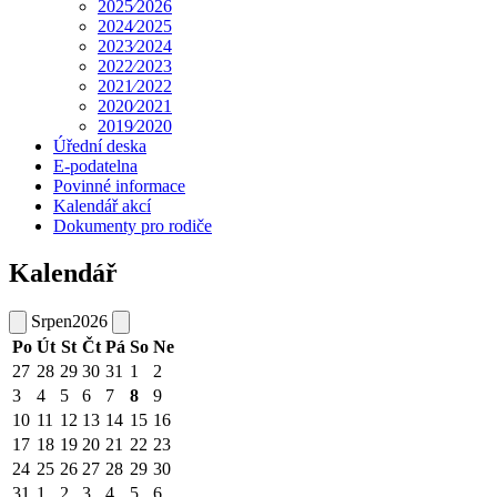
2025⁄2026
2024⁄2025
2023⁄2024
2022⁄2023
2021⁄2022
2020⁄2021
2019⁄2020
Úřední deska
E-podatelna
Povinné informace
Kalendář akcí
Dokumenty pro rodiče
Kalendář
Srpen
2026
Po
Út
St
Čt
Pá
So
Ne
27
28
29
30
31
1
2
3
4
5
6
7
8
9
10
11
12
13
14
15
16
17
18
19
20
21
22
23
24
25
26
27
28
29
30
31
1
2
3
4
5
6