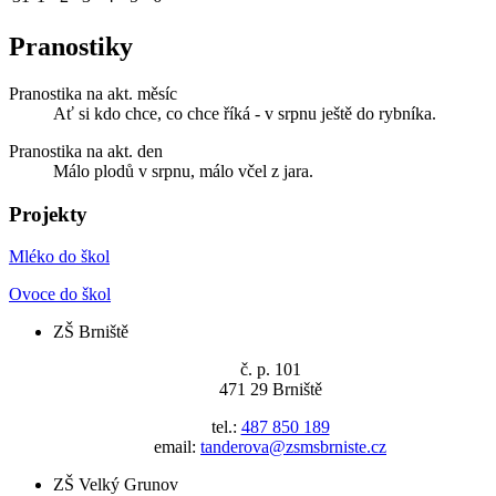
Pranostiky
Pranostika na akt. měsíc
Ať si kdo chce, co chce říká - v srpnu ještě do rybníka.
Pranostika na akt. den
Málo plodů v srpnu, málo včel z jara.
Projekty
Mléko do škol
Ovoce do škol
ZŠ Brniště
č. p. 101
471 29 Brniště
tel.:
487 850 189
email:
tanderova@zsmsbrniste.cz
ZŠ Velký Grunov