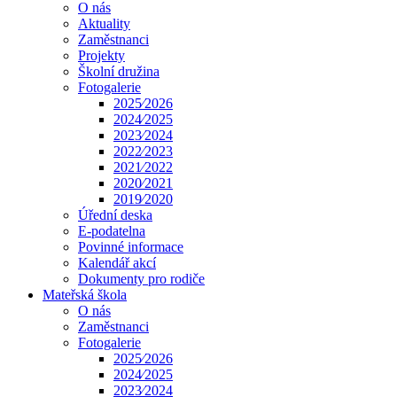
O nás
Aktuality
Zaměstnanci
Projekty
Školní družina
Fotogalerie
2025⁄2026
2024⁄2025
2023⁄2024
2022⁄2023
2021⁄2022
2020⁄2021
2019⁄2020
Úřední deska
E-podatelna
Povinné informace
Kalendář akcí
Dokumenty pro rodiče
Mateřská škola
O nás
Zaměstnanci
Fotogalerie
2025⁄2026
2024⁄2025
2023⁄2024