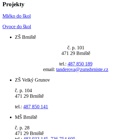
Projekty
Mléko do škol
Ovoce do škol
ZŠ Brniště
č. p. 101
471 29 Brniště
tel.:
487 850 189
email:
tanderova@zsmsbrniste.cz
ZŠ Velký Grunov
č. p. 104
471 29 Brniště
tel.:
487 850 141
MŠ Brniště
č. p. 28
471 29 Brniště
tel.:
483 033 145
,
736 754 605