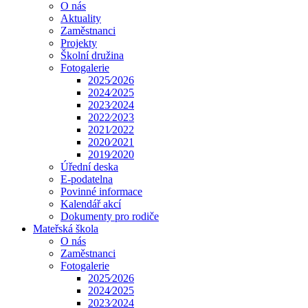
O nás
Aktuality
Zaměstnanci
Projekty
Školní družina
Fotogalerie
2025⁄2026
2024⁄2025
2023⁄2024
2022⁄2023
2021⁄2022
2020⁄2021
2019⁄2020
Úřední deska
E-podatelna
Povinné informace
Kalendář akcí
Dokumenty pro rodiče
Mateřská škola
O nás
Zaměstnanci
Fotogalerie
2025⁄2026
2024⁄2025
2023⁄2024