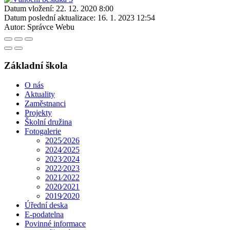
Datum vložení:
22. 12. 2020 8:00
Datum poslední aktualizace:
16. 1. 2023 12:54
Autor:
Správce Webu
Základní škola
O nás
Aktuality
Zaměstnanci
Projekty
Školní družina
Fotogalerie
2025⁄2026
2024⁄2025
2023⁄2024
2022⁄2023
2021⁄2022
2020⁄2021
2019⁄2020
Úřední deska
E-podatelna
Povinné informace