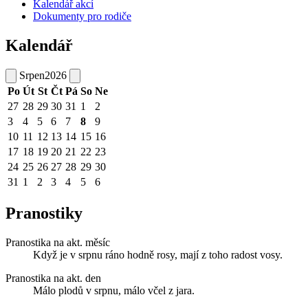
Kalendář akcí
Dokumenty pro rodiče
Kalendář
Srpen
2026
Po
Út
St
Čt
Pá
So
Ne
27
28
29
30
31
1
2
3
4
5
6
7
8
9
10
11
12
13
14
15
16
17
18
19
20
21
22
23
24
25
26
27
28
29
30
31
1
2
3
4
5
6
Pranostiky
Pranostika na akt. měsíc
Když je v srpnu ráno hodně rosy, mají z toho radost vosy.
Pranostika na akt. den
Málo plodů v srpnu, málo včel z jara.