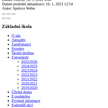
Datum poslední aktualizace:
16. 1. 2023 12:54
Autor:
Správce Webu
Základní škola
O nás
Aktuality
Zaměstnanci
Projekty
Školní družina
Fotogalerie
2025⁄2026
2024⁄2025
2023⁄2024
2022⁄2023
2021⁄2022
2020⁄2021
2019⁄2020
Úřední deska
E-podatelna
Povinné informace
Kalendář akcí