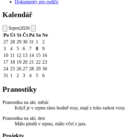
Dokumenty pro rodiče
Kalendář
Srpen
2026
Po
Út
St
Čt
Pá
So
Ne
27
28
29
30
31
1
2
3
4
5
6
7
8
9
10
11
12
13
14
15
16
17
18
19
20
21
22
23
24
25
26
27
28
29
30
31
1
2
3
4
5
6
Pranostiky
Pranostika na akt. měsíc
Když je v srpnu ráno hodně rosy, mají z toho radost vosy.
Pranostika na akt. den
Málo plodů v srpnu, málo včel z jara.
Projekty