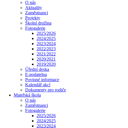
O nás
Aktuality
Zaměstnanci
Projekty
Školní družina
Fotogalerie
2025⁄2026
2024⁄2025
2023⁄2024
2022⁄2023
2021⁄2022
2020⁄2021
2019⁄2020
Úřední deska
E-podatelna
Povinné informace
Kalendář akcí
Dokumenty pro rodiče
Mateřská škola
O nás
Zaměstnanci
Fotogalerie
2025⁄2026
2024⁄2025
2023⁄2024