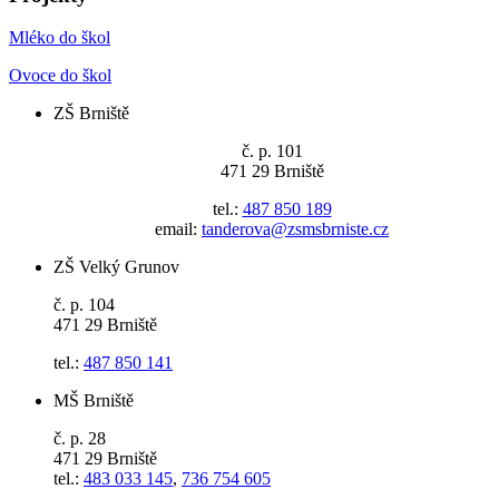
Mléko do škol
Ovoce do škol
ZŠ Brniště
č. p. 101
471 29 Brniště
tel.:
487 850 189
email:
tanderova@zsmsbrniste.cz
ZŠ Velký Grunov
č. p. 104
471 29 Brniště
tel.:
487 850 141
MŠ Brniště
č. p. 28
471 29 Brniště
tel.:
483 033 145
,
736 754 605