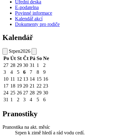
Úřední deska
E-podatelna
Povinné informace
Kalendář akcí
Dokumenty pro rodiče
Kalendář
Srpen
2026
Po
Út
St
Čt
Pá
So
Ne
27
28
29
30
31
1
2
3
4
5
6
7
8
9
10
11
12
13
14
15
16
17
18
19
20
21
22
23
24
25
26
27
28
29
30
31
1
2
3
4
5
6
Pranostiky
Pranostika na akt. měsíc
Srpen k zimě hledí a rád vodu cedí.