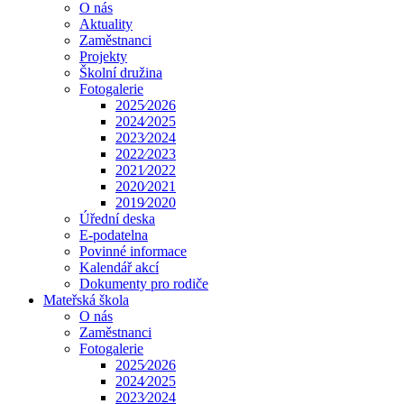
O nás
Aktuality
Zaměstnanci
Projekty
Školní družina
Fotogalerie
2025⁄2026
2024⁄2025
2023⁄2024
2022⁄2023
2021⁄2022
2020⁄2021
2019⁄2020
Úřední deska
E-podatelna
Povinné informace
Kalendář akcí
Dokumenty pro rodiče
Mateřská škola
O nás
Zaměstnanci
Fotogalerie
2025⁄2026
2024⁄2025
2023⁄2024