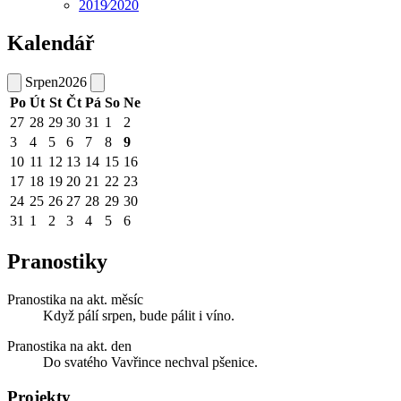
2019⁄2020
Kalendář
Srpen
2026
Po
Út
St
Čt
Pá
So
Ne
27
28
29
30
31
1
2
3
4
5
6
7
8
9
10
11
12
13
14
15
16
17
18
19
20
21
22
23
24
25
26
27
28
29
30
31
1
2
3
4
5
6
Pranostiky
Pranostika na akt. měsíc
Když pálí srpen, bude pálit i víno.
Pranostika na akt. den
Do svatého Vavřince nechval pšenice.
Projekty