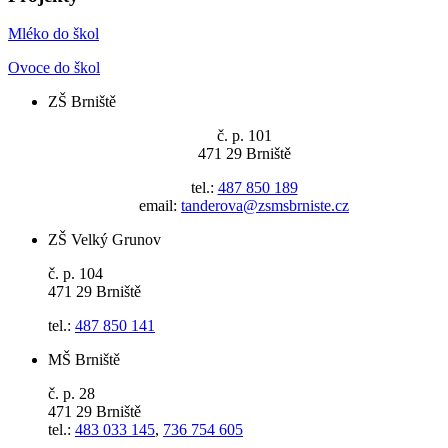
Mléko do škol
Ovoce do škol
ZŠ Brniště
č. p. 101
471 29 Brniště
tel.:
487 850 189
email:
tanderova@zsmsbrniste.cz
ZŠ Velký Grunov
č. p. 104
471 29 Brniště
tel.:
487 850 141
MŠ Brniště
č. p. 28
471 29 Brniště
tel.:
483 033 145
,
736 754 605