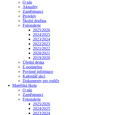
O nás
Aktuality
Zaměstnanci
Projekty
Školní družina
Fotogalerie
2025⁄2026
2024⁄2025
2023⁄2024
2022⁄2023
2021⁄2022
2020⁄2021
2019⁄2020
Úřední deska
E-podatelna
Povinné informace
Kalendář akcí
Dokumenty pro rodiče
Mateřská škola
O nás
Zaměstnanci
Fotogalerie
2025⁄2026
2024⁄2025
2023⁄2024