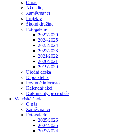
O nás
Aktuality
Zaměstnanci
Projekty
Školní družina
Fotogalerie
2025⁄2026
2024⁄2025
2023⁄2024
2022⁄2023
2021⁄2022
2020⁄2021
2019⁄2020
Úřední deska
E-podatelna
Povinné informace
Kalendář akcí
Dokumenty pro rodiče
Mateřská škola
O nás
Zaměstnanci
Fotogalerie
2025⁄2026
2024⁄2025
2023⁄2024