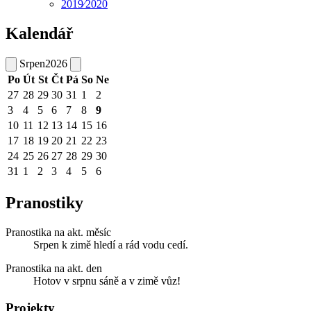
2019⁄2020
Kalendář
Srpen
2026
Po
Út
St
Čt
Pá
So
Ne
27
28
29
30
31
1
2
3
4
5
6
7
8
9
10
11
12
13
14
15
16
17
18
19
20
21
22
23
24
25
26
27
28
29
30
31
1
2
3
4
5
6
Pranostiky
Pranostika na akt. měsíc
Srpen k zimě hledí a rád vodu cedí.
Pranostika na akt. den
Hotov v srpnu sáně a v zimě vůz!
Projekty