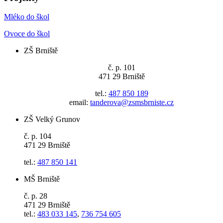
Mléko do škol
Ovoce do škol
ZŠ Brniště
č. p. 101
471 29 Brniště
tel.:
487 850 189
email:
tanderova@zsmsbrniste.cz
ZŠ Velký Grunov
č. p. 104
471 29 Brniště
tel.:
487 850 141
MŠ Brniště
č. p. 28
471 29 Brniště
tel.:
483 033 145
,
736 754 605