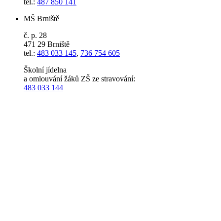
tel.:
487 850 141
MŠ Brniště
č. p. 28
471 29 Brniště
tel.:
483 033 145
,
736 754 605
Školní jídelna
a omlouvání žáků ZŠ ze stravování:
483 033 144