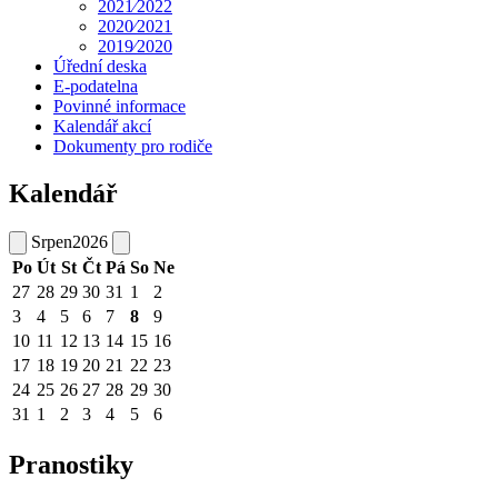
2021⁄2022
2020⁄2021
2019⁄2020
Úřední deska
E-podatelna
Povinné informace
Kalendář akcí
Dokumenty pro rodiče
Kalendář
Srpen
2026
Po
Út
St
Čt
Pá
So
Ne
27
28
29
30
31
1
2
3
4
5
6
7
8
9
10
11
12
13
14
15
16
17
18
19
20
21
22
23
24
25
26
27
28
29
30
31
1
2
3
4
5
6
Pranostiky