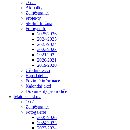
O nás
Aktuality
Zaměstnanci
Projekty
Školní družina
Fotogalerie
2025⁄2026
2024⁄2025
2023⁄2024
2022⁄2023
2021⁄2022
2020⁄2021
2019⁄2020
Úřední deska
E-podatelna
Povinné informace
Kalendář akcí
Dokumenty pro rodiče
Mateřská škola
O nás
Zaměstnanci
Fotogalerie
2025⁄2026
2024⁄2025
2023⁄2024